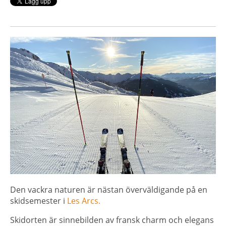
Den
vackra
naturen
är
nästan
överväldigande
på en
skidsemester
i
Les
Arcs
.
S
kidorten är
sinnebilden
av fransk charm och elegan
s