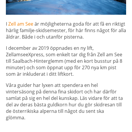
I
Zell
am
See
är
möjlig
heterna
goda
för
att
f
å
en
riktigt
härlig
familje-skidsemester
,
för
här
finns
något
för
alla
åldrar
.
Både
i
och
utanför
pisterna
.
I december av 2019 öppnades en ny lift,
Z
ellamseeXpress
, som enkelt tar dig från
Zell
am See
till
Saalbach-Hinterglemm
(med en kort busstur
på 8
minuter) och som öppnat upp för 270 nya km pist
som är inkluderat i ditt liftkort.
Våra
guider har
lyxen
att
spendera
en hel
vintersäsong
på
denna
fina
skidort
och
har
där
för
samlat
på sig en hel del
kunskap
.
Läs
vidare
för
att
ta
del av
deras
bästa
guldkorn
hur
du
gör
skidresan
till
de
österrikiska
alperna
till
något
du sent ska
glömma
.