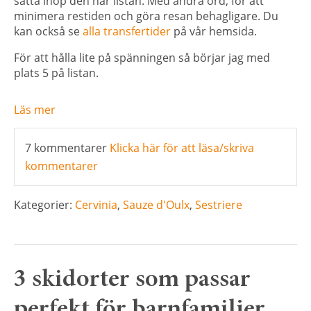
sätta ihop den här listan. Med andra ord, för att
minimera restiden och göra resan behagligare. Du
kan också se
alla transfertider
på vår hemsida.
För att hålla lite på spänningen så börjar jag med
plats 5 på listan.
Läs mer
7 kommentarer
Klicka här för att läsa/skriva
kommentarer
Kategorier:
Cervinia
,
Sauze d'Oulx
,
Sestriere
3 skidorter som passar
perfekt för barnfamiljer