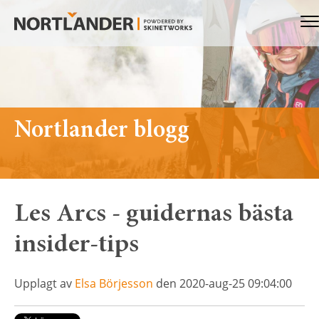
Nortlander
Me
Nortlander blogg
Les Arcs - guidernas bästa
insider-tips
Upplagt av
Elsa Börjesson
den 2020-aug-25 09:04:00