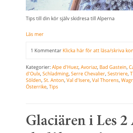
Tips till din kör själv skidresa till Alperna
Läs mer
1 Kommentar
Klicka här för att läsa/skriva 
Kategorier:
Alpe d'Huez
,
Avoriaz
,
Bad Gastein
,
C
d'Oulx
,
Schladming
,
Serre Chevalier
,
Sestriere
,
T
Sölden
,
St. Anton
,
Val d'Isere
,
Val Thorens
,
Wagr
Österrike
,
Tips
Glaciären i Les 2