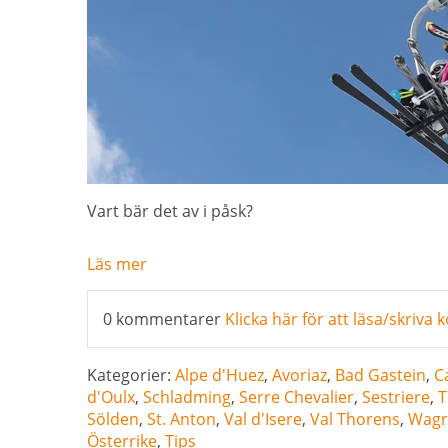
Vart bär det av i påsk?
Läs mer
0 kommentarer
Klicka här för att läsa/skriv
Kategorier:
Alpe d'Huez
,
Avoriaz
,
Bad Gastein
,
C
d'Oulx
,
Schladming
,
Serre Chevalier
,
Sestriere
,
T
Sölden
,
St. Anton
,
Val d'Isere
,
Val Thorens
,
Wagr
Österrike
,
Tips