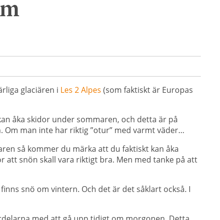
om
rliga glaciären i
Les 2 Alpes
(som faktiskt är Europas
n kan åka skidor under sommaren, och detta är på
om. Om man inte har riktig ”otur” med varmt väder…
aren så kommer du märka att du faktiskt kan åka
för att snön skall vara riktigt bra. Men med tanke på att
 finns snö om vintern. Och det är det såklart också. I
ördelarna med att gå upp tidigt om morgonen. Detta