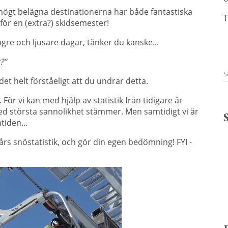
e högt belägna destinationerna har både fantastiska
T
 för en (extra?) skidsemester!
re och ljusare dagar, tänker du kanske...
?”
det helt förståeligt att du undrar detta.
För vi kan med hjälp av statistik från tidigare år
ed största sannolikhet stämmer. Men samtidigt vi är
amtiden…
e års snöstatistik, och gör din egen bedömning! FYI -