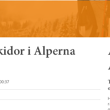
kidor i Alperna
00:37
H
r
o