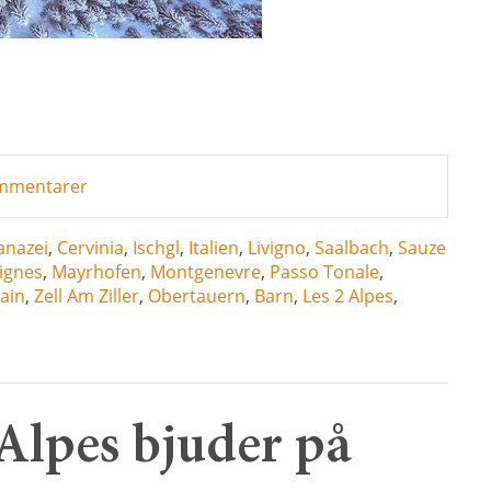
kommentarer
anazei
,
Cervinia
,
Ischgl
,
Italien
,
Livigno
,
Saalbach
,
Sauze
ignes
,
Mayrhofen
,
Montgenevre
,
Passo Tonale
,
ain
,
Zell Am Ziller
,
Obertauern
,
Barn
,
Les 2 Alpes
,
 Alpes bjuder på