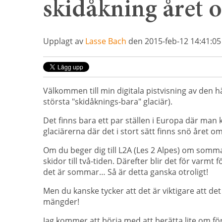
skidåkning året 
Upplagt av
Lasse Bach
den 2015-feb-12 14:41:05
Välkommen till min digitala pistvisning av den hä
största "skidåknings-bara" glaciär).
Det finns bara ett par ställen i Europa där ma
glaciärerna där det i stort sätt finns snö året 
Om du beger dig till L2A (Les 2 Alpes) om somm
skidor till två-tiden. Därefter blir det för varmt 
det är sommar… Så är detta ganska otroligt!
Men du kanske tycker att det är viktigare att det
mängder!
Jag kommer att börja med att berätta lite om f