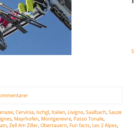
S
a kommentarer
anazei
,
Cervinia
,
Ischgl
,
Italien
,
Livigno
,
Saalbach
,
Sauze
ignes
,
Mayrhofen
,
Montgenevre
,
Passo Tonale
,
ain
,
Zell Am Ziller
,
Obertauern
,
Fun facts
,
Les 2 Alpes
,