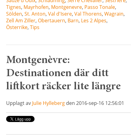
Sauze d'Oulx
,
Schladming
,
Serre Chevalier
,
Sestriere
,
Tignes
,
Mayrhofen
,
Montgenevre
,
Passo Tonale
,
Sölden
,
St. Anton
,
Val d'Isere
,
Val Thorens
,
Wagrain
,
Zell Am Ziller
,
Obertauern
,
Barn
,
Les 2 Alpes
,
Österrike
,
Tips
Montgenèvre:
Destinationen där ditt
liftkort räcker lite längre
Upplagt av
Julie Hylleberg
den 2016-sep-16 12:56:01