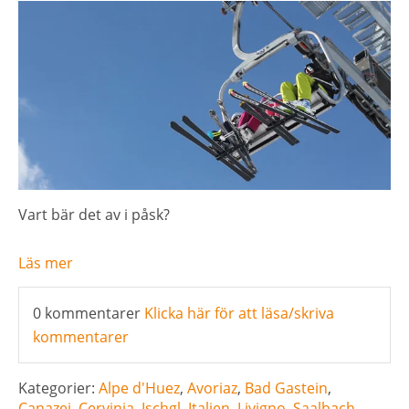
Vart bär det av i påsk?
Läs mer
0 kommentarer
Klicka här för att läsa/skriva
kommentarer
Kategorier:
Alpe d'Huez
,
Avoriaz
,
Bad Gastein
,
Canazei
,
Cervinia
,
Ischgl
,
Italien
,
Livigno
,
Saalbach
,