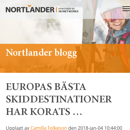
Nortlander
Me
Nortlander blogg
EUROPAS BÄSTA
SKIDDESTINATIONER
HAR KORATS …
Upplagt av
Camilla Folkeson
den 2018-jan-04 10:44:00